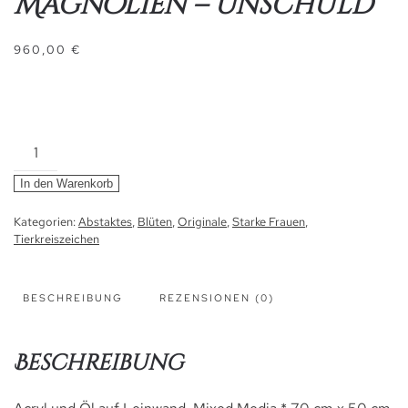
Magnolien – Unschuld
960,00
€
Magnolien
-
In den Warenkorb
Unschuld
Menge
Kategorien:
Abstaktes
,
Blüten
,
Originale
,
Starke Frauen
,
Tierkreiszeichen
BESCHREIBUNG
REZENSIONEN (0)
Beschreibung