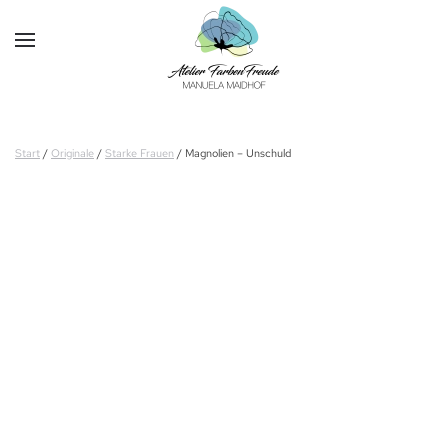
Skip to main content
Start
/
Originale
/
Starke Frauen
/ Magnolien – Unschuld