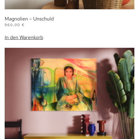
Magnolien – Unschuld
960,00
€
In den Warenkorb